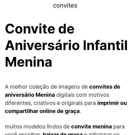
Skip
convites
to
content
Convite de
Aniversário Infantil
Menina
A melhor coleção de imagens de
convites de
aniversário Menina
digitais com motivos
diferentes, criativos e originais para
imprimir ou
compartilhar online de graça
.
muitos modelos lindos de
convite menina
para
você escolher,
baixar de graça
e adicionar os