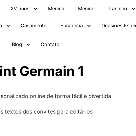
XV anos
Menina
Menino
1 aninho
o
Casamento
Eucaristia
Ocasiões Espec
Blog
Contato
int Germain 1
sonalizado online de forma fácil e divertida
s textos dos convites para editá-los