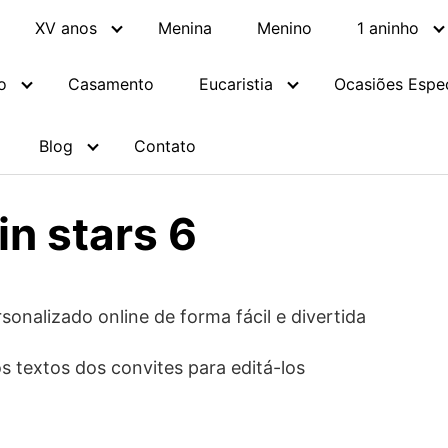
XV anos
Menina
Menino
1 aninho
o
Casamento
Eucaristia
Ocasiões Espec
Blog
Contato
win stars 6
sonalizado online de forma fácil e divertida
s textos dos convites para editá-los