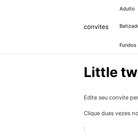
Skip
Adulto
to
content
Batizad
convites
Fundos
Little t
Edite seu convite per
Clique duas vezes no
: