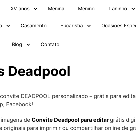
XV anos
Menina
Menino
1 aninho
o
Casamento
Eucaristia
Ocasiões Espec
Blog
Contato
s Deadpool
convite DEADPOOL personalizado – grátis para editar
p, Facebook!
e imagens de
Convite Deadpool para editar
grátis dig
 e originais para imprimir ou compartilhar online de gr