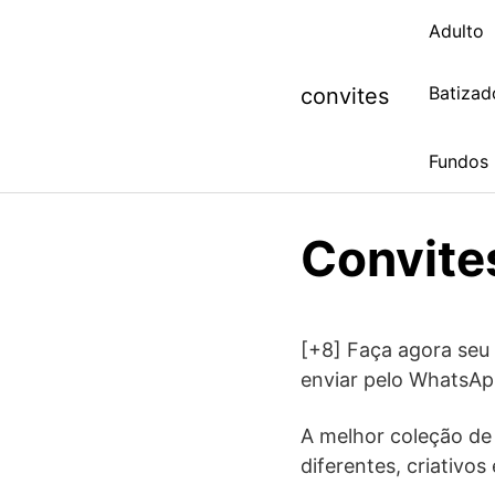
Skip
Adulto
to
content
Batizad
convites
Fundos
Convite
[+8] Faça agora seu 
enviar pelo WhatsAp
A melhor coleção d
diferentes, criativos