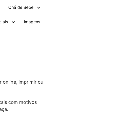
Chá de Bebê
iais
Imagens
 online, imprimir ou
itais com motivos
aça.