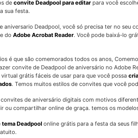
os de
convite Deadpool para editar
para você escolhe
a sua festa.
te aniversario Deadpool, você só precisa ter no seu 
te do
Adobe Acrobat Reader
. Você pode baixá-lo grát
ios é que são comemorados todos os anos, Comemor
azer convite de Deadpool de aniversário no Adobe R
virtual grátis fáceis de usar para que você possa
cri
zados
. Temos muitos estilos de convites que você pod
convites de aniversário digitais com motivos diferente
mir ou compartilhar online de graça. temos os modelo
e tema Deadpool
online grátis para a festa da seus fi
atuito.