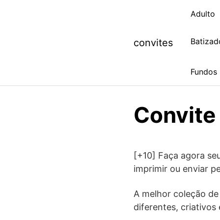
Skip
Adulto
to
content
Batizad
convites
Fundos
Convite
[+10] Faça agora seu
imprimir ou enviar 
A melhor coleção d
diferentes, criativos