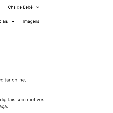
Chá de Bebê
iais
Imagens
itar online,
 digitais com motivos
aça.