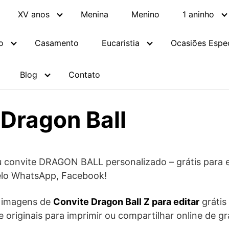
XV anos
Menina
Menino
1 aninho
o
Casamento
Eucaristia
Ocasiões Espec
Blog
Contato
 Dragon Ball
 convite DRAGON BALL personalizado – grátis para ed
pelo WhatsApp, Facebook!
e imagens de
Convite Dragon Ball Z para editar
grátis
 e originais para imprimir ou compartilhar online de gr