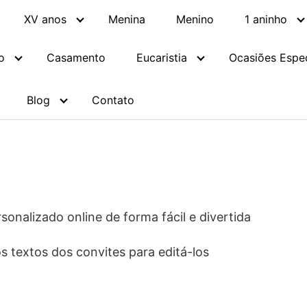
XV anos
Menina
Menino
1 aninho
o
Casamento
Eucaristia
Ocasiões Espec
Blog
Contato
sonalizado online de forma fácil e divertida
s textos dos convites para editá-los