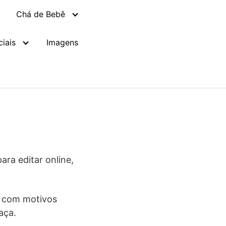
Chá de Bebê
iais
Imagens
ara editar online,
s
com motivos
aça.