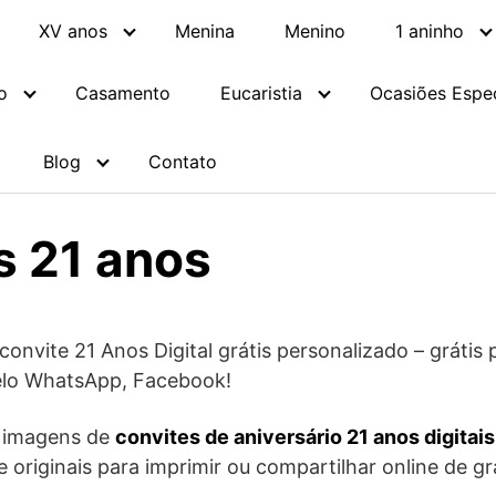
XV anos
Menina
Menino
1 aninho
o
Casamento
Eucaristia
Ocasiões Espec
Blog
Contato
s 21 anos
onvite 21 Anos Digital grátis personalizado – grátis p
pelo WhatsApp, Facebook!
e imagens de
convites de aniversário 21 anos digitai
 e originais para imprimir ou compartilhar online de gr