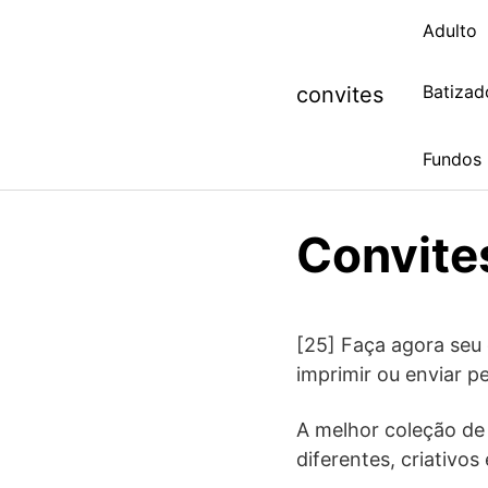
Skip
Adulto
to
content
Batizad
convites
Fundos
Convite
[25] Faça agora seu c
imprimir ou enviar 
A melhor coleção d
diferentes, criativos